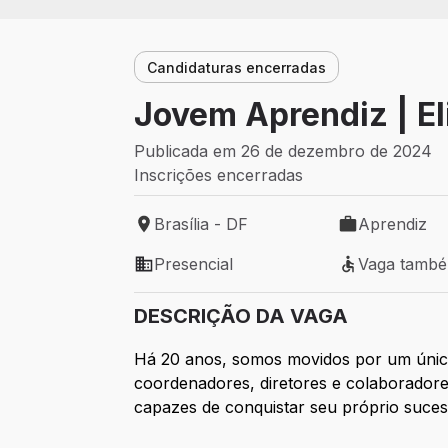
Candidaturas encerradas
Jovem Aprendiz | E
Publicada em 26 de dezembro de 2024
Inscrições encerradas
Brasília - DF
Aprendiz
Local de trabalho: Brasília - DF
Tipo de vaga:
Presencial
Vaga tamb
Modelo de trabalho: Presencial
Vaga também 
DESCRIÇÃO DA VAGA
Há 20 anos, somos movidos por um únic
coordenadores, diretores e colaborador
capazes de conquistar seu próprio suce