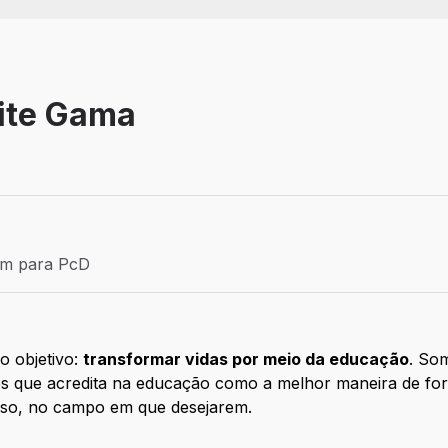
lite Gama
 Aprendiz
ém para PcD
para PcD
o objetivo:
transformar vidas por meio da educação
. So
es que acredita na educação como a melhor maneira de for
sso, no campo em que desejarem.