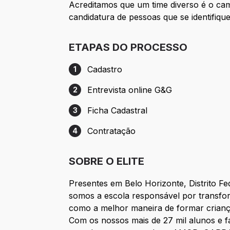
Acreditamos que um time diverso é o cam
candidatura de pessoas que se identifiq
ETAPAS DO PROCESSO
Cadastro
1
Etapa 1: Cadastro
Entrevista online G&G
2
Etapa 2: Entrevista online G&G
Ficha Cadastral
3
Etapa 3: Ficha Cadastral
Contratação
4
Etapa 4: Contratação
SOBRE O ELITE
Presentes em Belo Horizonte, Distrito Fe
somos a escola responsável por transfo
como a melhor maneira de formar crianç
Com
os
nossos mais de 27 mil alunos e f