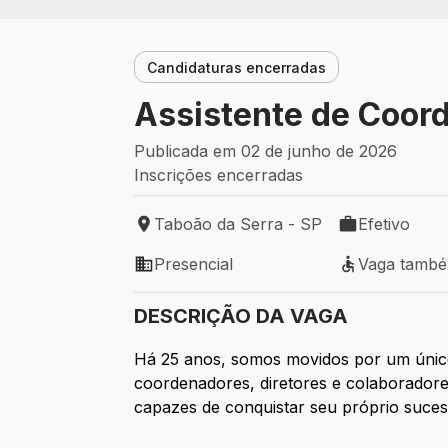
Candidaturas encerradas
Assistente de Coord
Publicada em 02 de junho de 2026
Inscrições encerradas
Taboão da Serra - SP
Efetivo
Local de trabalho: Taboão da Serra - SP
Tipo de vaga: 
Presencial
Vaga tamb
Modelo de trabalho: Presencial
Vaga também 
DESCRIÇÃO DA VAGA
Há 25 anos, somos movidos por um único
coordenadores, diretores e colaborador
capazes de conquistar seu próprio suce