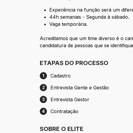
Experiência na função será um difere
44h semanais - Segunda à sábado.
Vaga temporária.
Acreditamos que um time diverso é o cam
candidatura de pessoas que se identifiq
ETAPAS DO PROCESSO
Cadastro
1
Etapa 1: Cadastro
Entrevista Gente e Gestão
2
Etapa 2: Entrevista Gente e Gestão
Entrevista Gestor
3
Etapa 3: Entrevista Gestor
Contratação
4
Etapa 4: Contratação
SOBRE O ELITE