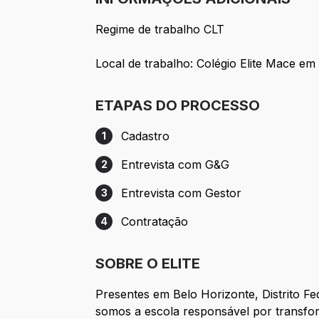
Regime de trabalho CLT
Local de trabalho: Colégio Elite Mace 
ETAPAS DO PROCESSO
Cadastro
1
Etapa 1: Cadastro
Entrevista com G&G
2
Etapa 2: Entrevista com G&G
Entrevista com Gestor
3
Etapa 3: Entrevista com Gestor
Contratação
4
Etapa 4: Contratação
SOBRE O ELITE
Presentes em Belo Horizonte, Distrito Fe
somos a escola responsável por transfo